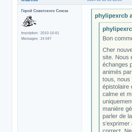
Герой Советского Союза
phylipexrcb a
phylipexrcb
Inscription : 2010-10-01
Bon comme 
Messages : 24 047
Cher nouve
site. Nous 
échanges p
animés par 
tous, nous
épistolaire 
calme et me
uniquement 
manière gén
parler de l
s'exprimer 
correct. Ne