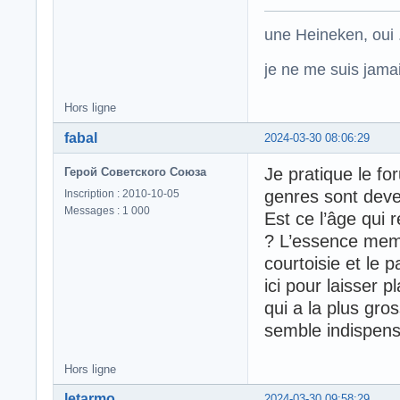
une Heineken, oui .
je ne me suis jamais
Hors ligne
fabal
2024-03-30 08:06:29
Je pratique le fo
Герой Советского Союза
genres sont dev
Inscription : 2010-10-05
Messages : 1 000
Est ce l’âge qui 
? L’essence meme
courtoisie et le
ici pour laisser 
qui a la plus gr
semble indispens
Hors ligne
letarmo
2024-03-30 09:58:29