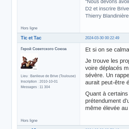
"Nous devons avoir
D2 et inscrire Briv
Thierry Blandinièr
Hors ligne
Tic et Tac
2024-03-30 00:22:49
Et si on se calma
Герой Советского Союза
Je trouve les pro
voire déplacés ma
sévère. Un rappel
Lieu : Banlieue de Brive (Toulouse)
aurait peut-être 
Inscription : 2010-10-01
Messages : 11 304
Quant à certains 
prétendument d'u
même élevée au r
Hors ligne