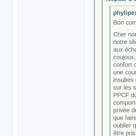
phylipex
Bon comm
Cher no
notre si
aux écha
coujoux,
confort
une court
insultes
sur les 
PPCF du 
comporte
privée d
que fair
oublier 
être pri