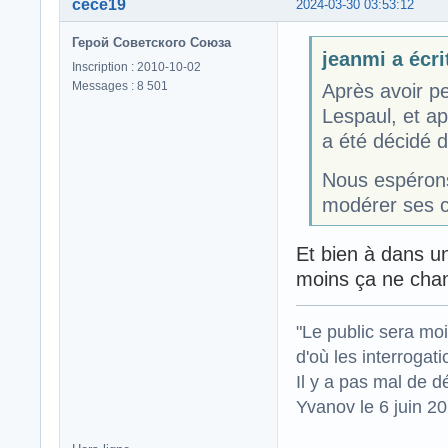
cece19
2024-03-30 03:53:12
Герой Советского Союза
jeanmi a écrit
Inscription : 2010-10-02
Messages : 8 501
Après avoir pe
Lespaul, et ap
a été décidé 
Nous espérons
modérer ses 
Et bien à dans u
moins ça ne cha
"Le public sera mo
d'où les interrogat
Il y a pas mal de d
Yvanov le 6 juin 2