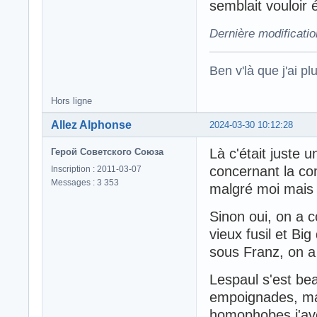
semblait vouloir 
Dernière modificati
Ben v'là que j'ai plu
Hors ligne
Allez Alphonse
2024-03-30 10:12:28
Là c'était juste 
Герой Советского Союза
concernant la co
Inscription : 2011-03-07
Messages : 3 353
malgré moi mais
Sinon oui, on a c
vieux fusil et Bi
sous Franz, on a 
Lespaul s'est be
empoignades, mai
homophobes j'av