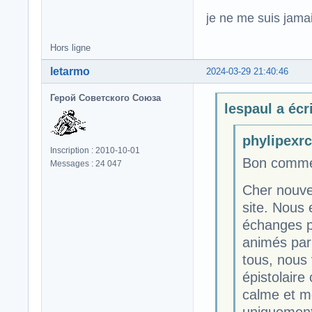
je ne me suis jamais
Hors ligne
letarmo
2024-03-29 21:40:46
Герой Советского Союза
lespaul a écri
phylipexrcb
Inscription : 2010-10-01
Bon comme 
Messages : 24 047
Cher nouve
site. Nous 
échanges p
animés par 
tous, nous
épistolaire 
calme et me
uniquement 