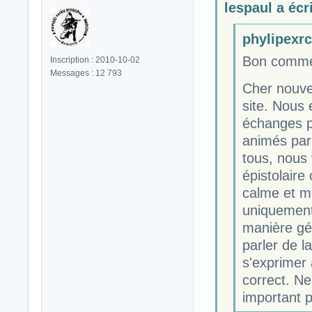
lespaul a écri
phylipexrcb
Bon comme 
Inscription : 2010-10-02
Messages : 12 793
Cher nouve
site. Nous 
échanges p
animés par 
tous, nous
épistolaire 
calme et me
uniquement 
manière gén
parler de l
s'exprimer 
correct. Ne
important p