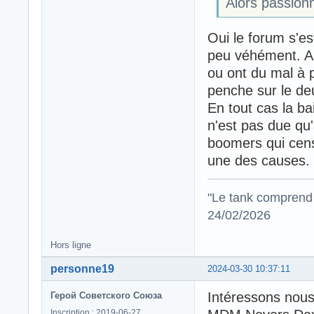
Alors passion
Oui le forum s'es
peu véhément. A 
ou ont du mal à p
penche sur le de
En tout cas la b
n'est pas due qu'
boomers qui cens
une des causes.
"Le tank comprend 
24/02/2026
Hors ligne
personne19
2024-03-30 10:37:11
Intéressons nous
Герой Советского Союза
Inscription : 2019-06-27