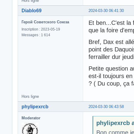
Hors ligne
Diablo69
2024-03-30 06:41:30
Et ben...C'est la
Герой Советского Союза
que la foire d'em
Inscription : 2023-05-19
Messages : 1 614
Bref, Dax est al
point des Daquois.
ferrailler dur jeu
Petite question a
est-il toujours e
? ( Du coup, ça f
Hors ligne
phylipexrcb
2024-03-30 06:43:58
Moderator
phylipexrcb a
Bon comme je 