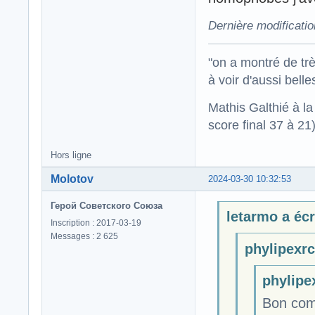
Dernière modificati
"on a montré de trè
à voir d'aussi bell
Mathis Galthié à l
score final 37 à 21
Hors ligne
Molotov
2024-03-30 10:32:53
Герой Советского Союза
letarmo a écri
Inscription : 2017-03-19
Messages : 2 625
phylipexrcb
phylipex
Bon comm