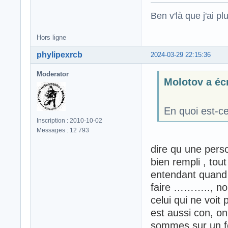
Ben v'là que j'ai plu
Hors ligne
phylipexrcb
2024-03-29 22:15:36
Moderator
Molotov a écr
En quoi est-
Inscription : 2010-10-02
Messages : 12 793
dire qu une pers
bien rempli , tou
entendant quand 
faire ……….., non
celui qui ne voit 
est aussi con, o
sommes sur un fo