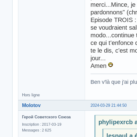
merci...Mince, je
pardonnons" (chr
Episode TROIS : 
se voudraient sala
modo...continue tu
ce qui t'enfonce 
te le dis, c'est 
jour...
Amen
Ben v'là que j'ai plu
Hors ligne
Molotov
2024-03-29 21:44:50
Герой Советского Союза
phylipexrcb a
Inscription : 2017-03-19
Messages : 2 625
lespaul a é