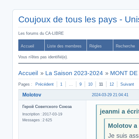
Coujoux de tous les pays - Uni
Les forums du CA-LIBRE
Accueil
Liste des membres
Règles
Recherche
Vous n'êtes pas identifié(e).
Accueil
»
La Saison 2023-2024
»
MONT DE M
Pages :
Précédent
1
…
9
10
11
12
Suivant
Molotov
2024-03-29 21:04:41
Герой Советского Союза
jeanmi a écrit
Inscription : 2017-03-19
Messages : 2 625
Molotov a 
Je suis ass