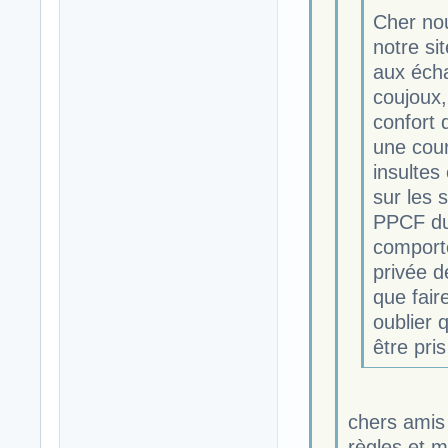
Cher no
notre si
aux écha
coujoux,
confort
une court
insultes
sur les 
PPCF du 
comporte
privée d
que fair
oublier 
être pri
chers amis
règles et m