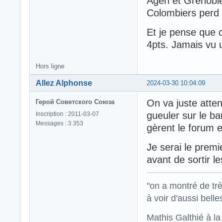
Agen et Grenoble 
Colombiers perd (o
Et je pense que 
4pts. Jamais vu 
Hors ligne
Allez Alphonse
2024-03-30 10:04:09
On va juste atten
Герой Советского Союза
gueuler sur le b
Inscription : 2011-03-07
Messages : 3 353
gèrent le forum 
Je serai le premi
avant de sortir l
"on a montré de trè
à voir d'aussi bell
Mathis Galthié à l