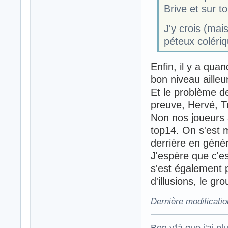
Brive et sur t
J'y crois (mais
péteux colériq
Enfin, il y a qua
bon niveau ailleu
Et le problème de
preuve, Hervé, T
Non nos joueurs 
top14. On s'est 
derrière en génér
J'espère que c'es
s'est également 
d'illusions, le g
Dernière modificatio
Ben v'là que j'ai plu