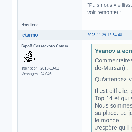
"Puis nous vieillis
voir remonter."
Hors ligne
letarmo
2023-11-29 12:34:48
Герой Советского Союза
Yvanov a écri
Commentaires 
de-Marsan) : “N
Inscription : 2010-10-01
Messages : 24 046
Qu’attendez-v
Il est diffici
Top 14 et qui 
Nous sommes t
sa place. Le jo
le monde.
J’espère qu’il 