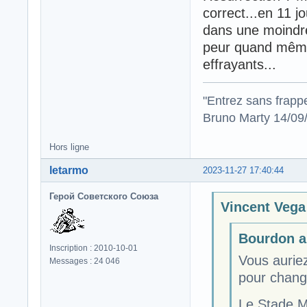
correct...en 11 j
dans une moindre
peur quand même 
effrayants...
"Entrez sans frapp
Bruno Marty 14/09
Hors ligne
letarmo
2023-11-27 17:40:44
Герой Советского Союза
Vincent Vega 
Bourdon a 
Inscription : 2010-10-01
Vous aurie
Messages : 24 046
pour chang
Le Stade Mo