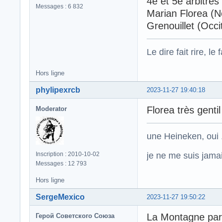
4e et 5e arbitres
Messages : 6 832
Marian Florea (No
Grenouillet (Occi
Le dire fait rire, le f
Hors ligne
phylipexrcb
2023-11-27 19:40:18
Florea très genti
Moderator
une Heineken, oui .
je ne me suis jamais
Inscription : 2010-10-02
Messages : 12 793
Hors ligne
SergeMexico
2023-11-27 19:50:22
La Montagne parle
Герой Советского Союза