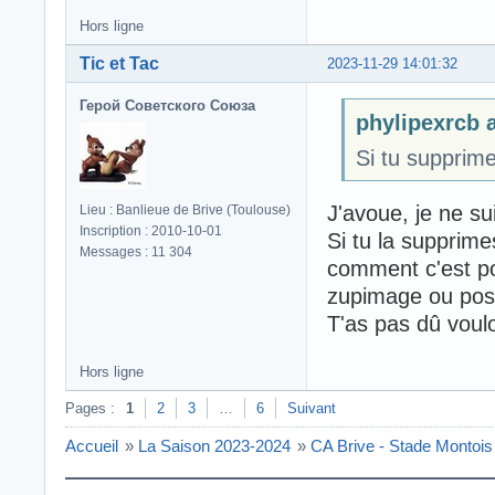
Hors ligne
Tic et Tac
2023-11-29 14:01:32
Герой Советского Союза
phylipexrcb a
Si tu supprime
J'avoue, je ne su
Lieu : Banlieue de Brive (Toulouse)
Inscription : 2010-10-01
Si tu la supprime
Messages : 11 304
comment c'est pos
zupimage ou pos
T'as pas dû vouloi
Hors ligne
Pages :
1
2
3
…
6
Suivant
Accueil
»
La Saison 2023-2024
»
CA Brive - Stade Montois