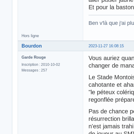
Et pour la baston
Ben v'là que j'ai plu
Hors ligne
Bourdon
2023-11-27 16:08:15
Vous auriez qua
Garde Rouge
changer de mana
Inscription : 2010-10-02
Messages : 257
Le Stade Montois 
cahotante et aha
"le péteux colériq
regonflée préparé
Pas de chance po
résurrection bril
n'est jamais trah
de joueur au SM)