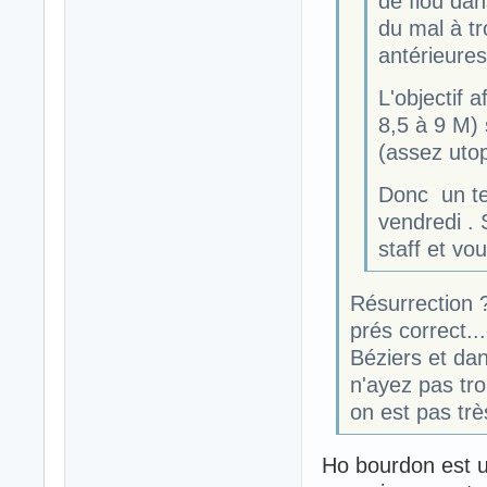
de flou dan
du mal à tro
antérieures
L'objectif 
8,5 à 9 M) 
(assez uto
Donc un te
vendredi .
staff et vou
Résurrection 
prés correct..
Béziers et da
n'ayez pas tr
on est pas trè
Ho bourdon est un