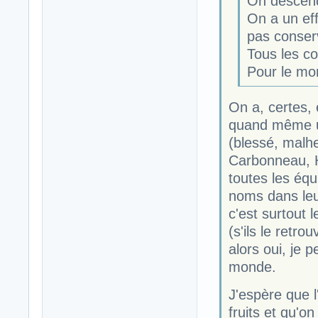
On descend
On a un effe
pas conservé
Tous les c
Pour le mo
On a, certes, 
quand même un
(blessé, malh
Carbonneau, H
toutes les équ
noms dans leu
c'est surtout 
(s'ils le retr
alors oui, je 
monde.
J'espère que l
fruits et qu'o