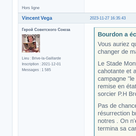
Hors ligne
Vincent Vega
2023-11-27 16:35:43
Герой Советского Союза
Bourdon a écr
Vous auriez q
changer de m
Lieu : Brive-la-Gaillarde
Le Stade Monto
Inscription : 2021-12-01
Messages : 1 585
cahotante et 
campagne "le p
remise en état
sorcier P.H Br
Pas de chance
résurrection b
notres . On n'
termina sa car