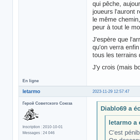
qui pêche, aujou
joueurs l'auront r
le même chemin, 
peur à tout le m
J'espère que l'arr
qu'on verra enfin
tous les terrains
J'y crois (mais bo
En ligne
letarmo
2023-11-29 12:57:47
Герой Советского Союза
Diablo69 a écr
letarmo a é
Inscription : 2010-10-01
C'est pénib
Messages : 24 046