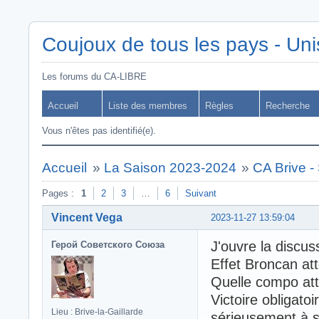
Coujoux de tous les pays - Uni
Les forums du CA-LIBRE
Accueil
Liste des membres
Règles
Recherche
Vous n'êtes pas identifié(e).
Accueil
»
La Saison 2023-2024
»
CA Brive -
Pages :
1
2
3
…
6
Suivant
Vincent Vega
2023-11-27 13:59:04
J'ouvre la discus
Герой Советского Союза
Effet Broncan at
Quelle compo at
Victoire obligat
Lieu : Brive-la-Gaillarde
sérieusement à se