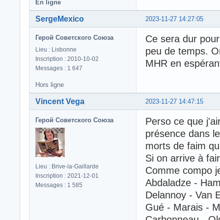
En ligne
SergeMexico
2023-11-27 14:27:05
Ce sera dur pou
Герой Советского Союза
peu de temps. On
Lieu : Lisbonne
Inscription : 2010-10-02
MHR en espéran
Messages : 1 647
Hors ligne
Vincent Vega
2023-11-27 14:47:15
Perso ce que j'ai
Герой Советского Союза
présence dans le
morts de faim qui
Si on arrive à fai
Lieu : Brive-la-Gaillarde
Comme compo je 
Inscription : 2021-12-01
Abdaladze - Ham
Messages : 1 585
Delannoy - Van 
Gué - Marais - M
Carbonneau - Ol