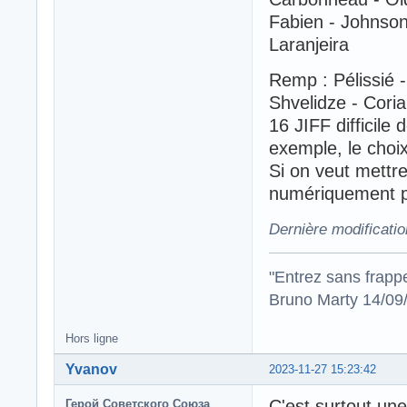
Fabien - Johnson 
Laranjeira
Remp : Pélissié -
Shvelidze - Coria
16 JIFF difficile
exemple, le choix
Si on veut mettre
numériquement p
Dernière modificati
"Entrez sans frapp
Bruno Marty 14/09
Hors ligne
Yvanov
2023-11-27 15:23:42
C'est surtout u
Герой Советского Союза