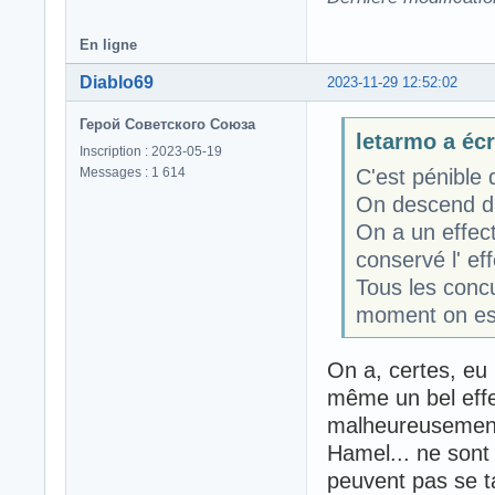
En ligne
Diablo69
2023-11-29 12:52:02
Герой Советского Союза
letarmo a écri
Inscription : 2023-05-19
Messages : 1 614
C'est pénible 
On descend du
On a un effecti
conservé l' effe
Tous les conc
moment on est
On a, certes, eu
même un bel effe
malheureusement)
Hamel... ne sont
peuvent pas se t