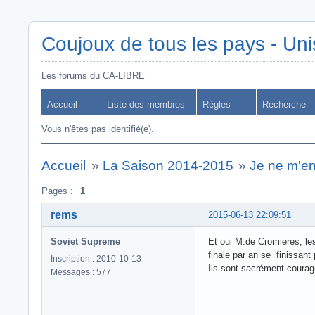
Coujoux de tous les pays - Uni
Les forums du CA-LIBRE
Accueil
Liste des membres
Règles
Recherche
Vous n'êtes pas identifié(e).
Accueil
»
La Saison 2014-2015
»
Je ne m'en 
Pages :
1
rems
2015-06-13 22:09:51
Soviet Supreme
Et oui M.de Cromieres, les
finale par an se finissant 
Inscription : 2010-10-13
Ils sont sacrément courag
Messages : 577