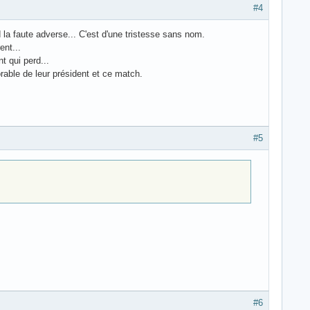
#4
 la faute adverse... C'est d'une tristesse sans nom.
ent...
t qui perd...
rable de leur président et ce match.
#5
#6