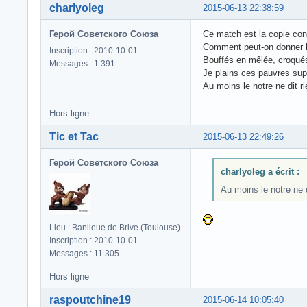
charlyoleg
2015-06-13 22:38:59
Герой Советского Союза
Ce match est la copie conf
Comment peut-on donner les
Inscription : 2010-10-01
Bouffés en mêlée, croqués 
Messages : 1 391
Je plains ces pauvres sup
Au moins le notre ne dit r
Hors ligne
Tic et Tac
2015-06-13 22:49:26
Герой Советского Союза
charlyoleg a écrit :
Au moins le notre ne d
Lieu : Banlieue de Brive (Toulouse)
Inscription : 2010-10-01
Messages : 11 305
Hors ligne
raspoutchine19
2015-06-14 10:05:40