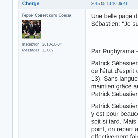
Cherge
2015-05-13 10:36:41
Une belle page de
Герой Советского Союза
Sébastien: "Je sui
Inscription : 2010-10-04
Par Rugbyrama -
Messages : 11 089
Patrick Sébastien,
de l'état d'espri
13). Sans langue 
maintien grâce au
Patrick Sébastien
Patrick Sébastie
y est pour beau
soit si tard. Mai
point, on repart 
effectivement fai