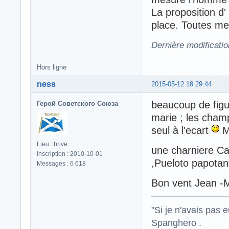
La proposition d'
place. Toutes me
Dernière modificati
Hors ligne
ness
2015-05-12 18:29:44
beaucoup de figu
Герой Советского Союза
marie ; les cha
seul à l'ecart
Me
Lieu : brive
une charniere Ca
Inscription : 2010-10-01
,Pueloto papotan
Messages : 6 618
Bon vent Jean -M
"Si je n'avais pas 
Spanghero .