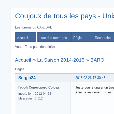
Coujoux de tous les pays - Uni
Les forums du CA-LIBRE
Accueil
Liste des membres
Règles
Recherche
Vous n'êtes pas identifié(e).
Accueil
»
La Saison 2014-2015
»
BARO
Pages :
1
Sergio24
2015-02-26 17:30:45
Герой Советского Союза
Juste pour signaler un très
Allez le visionner.... C'est
Inscription : 2012-04-23
Messages : 7 512