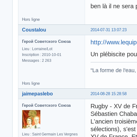
ben là il ne sera
Hors ligne
Coustalou
2014-07-31 13:07:23
http://www.lequip
Герой Советского Союза
Lieu : Lorraine/Lot
Un plébiscite pour
Inscription : 2010-10-01
Messages : 2 263
"La forme de l'eau, 
Hors ligne
jaimepaslebo
2014-08-28 15:28:58
Rugby - XV de F
Герой Советского Союза
Sébastien Chabal
L'ancien troisièm
sélections), s'es
Lieu : Saint Germain Les Vergnes
XV de France. Et 