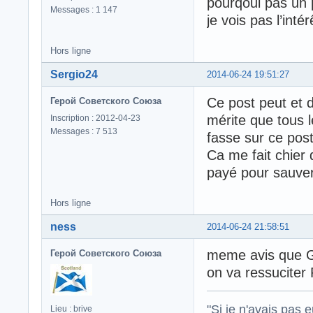
pourqoui pas un 
Messages : 1 147
je vois pas l’int
Hors ligne
Sergio24
2014-06-24 19:51:27
Ce post peut et d
Герой Советского Союза
mérite que tous 
Inscription : 2012-04-23
Messages : 7 513
fasse sur ce post
Ca me fait chier 
payé pour sauver
Hors ligne
ness
2014-06-24 21:58:51
meme avis que GRA
Герой Советского Союза
on va ressuciter
"Si je n'avais pas 
Lieu : brive