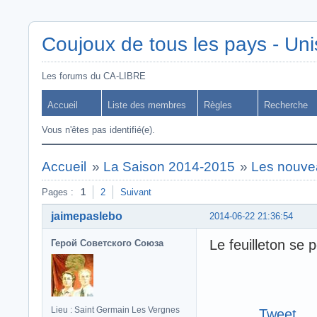
Coujoux de tous les pays - Uni
Les forums du CA-LIBRE
Accueil
Liste des membres
Règles
Recherche
Vous n'êtes pas identifié(e).
Accueil
»
La Saison 2014-2015
»
Les nouve
Pages :
1
2
Suivant
jaimepaslebo
2014-06-22 21:36:54
Le feuilleton se 
Герой Советского Союза
Lieu : Saint Germain Les Vergnes
Tweet