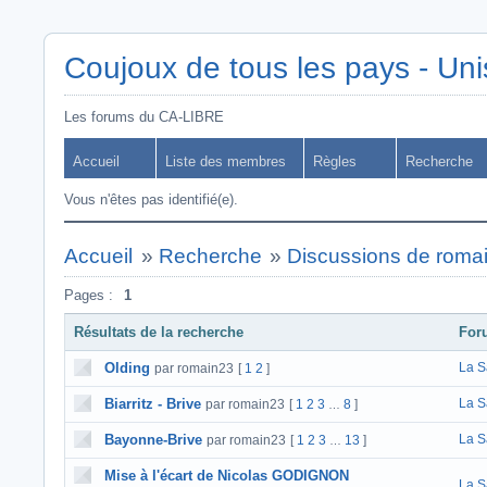
Coujoux de tous les pays - Uni
Les forums du CA-LIBRE
Accueil
Liste des membres
Règles
Recherche
Vous n'êtes pas identifié(e).
Accueil
»
Recherche
»
Discussions de roma
Pages :
1
Résultats de la recherche
For
Olding
La S
par romain23
[
1
2
]
Biarritz - Brive
La S
par romain23
[
1
2
3
8
]
…
Bayonne-Brive
La S
par romain23
[
1
2
3
13
]
…
Mise à l'écart de Nicolas GODIGNON
La S