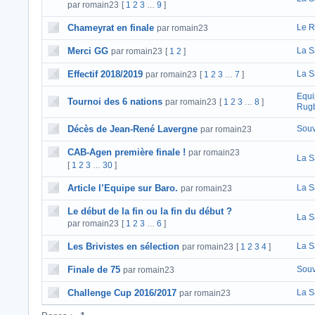
par romain23
[
1
2
3
9
]
…
Chameyrat en finale
Le R
par romain23
Merci GG
La S
par romain23
[
1
2
]
Effectif 2018/2019
La S
par romain23
[
1
2
3
7
]
…
Equi
Tournoi des 6 nations
par romain23
[
1
2
3
8
]
…
Rugb
Décès de Jean-René Lavergne
Souv
par romain23
CAB-Agen première finale !
par romain23
La S
[
1
2
3
30
]
…
Article l’Equipe sur Baro.
La S
par romain23
Le début de la fin ou la fin du début ?
La S
par romain23
[
1
2
3
6
]
…
Les Brivistes en sélection
La S
par romain23
[
1
2
3
4
]
Finale de 75
Souv
par romain23
Challenge Cup 2016/2017
La S
par romain23