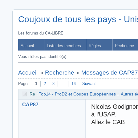
Coujoux de tous les pays - Uni
Les forums du CA-LIBRE
Accueil
Liste des membres
Règles
Recherche
Vous n'êtes pas identifié(e).
Accueil
»
Recherche
»
Messages de CAP8
Pages :
1
2
3
…
14
Suivant
Re :
Top14 - ProD2 et Coupes Européennes
»
Autres é
CAP87
Nicolas Godignon
à l’USAP.
Allez le CAB