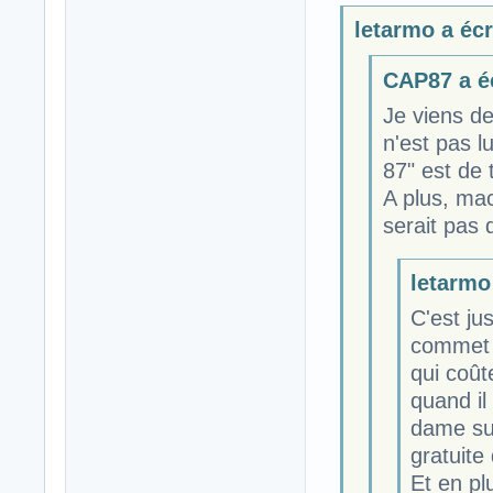
letarmo a écri
CAP87 a éc
Je viens de
n'est pas lu
87" est de 
A plus, mac
serait pas 
letarmo 
C'est ju
commet 
qui coût
quand il 
dame sur
gratuite
Et en pl