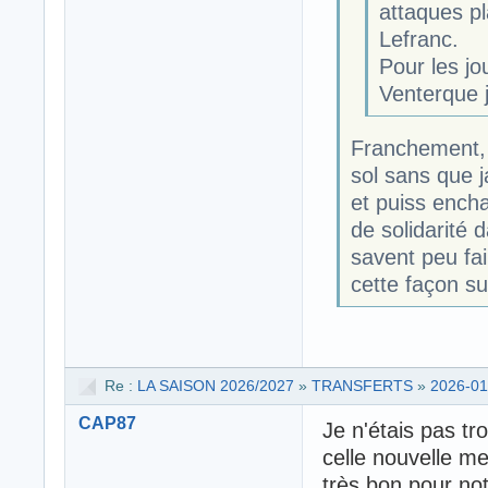
attaques pl
Lefranc.
Pour les jo
Venterque j
Franchement, 
sol sans que j
et puiss ench
de solidarité 
savent peu fai
cette façon su
Re :
LA SAISON 2026/2027
»
TRANSFERTS
»
2026-01
CAP87
Je n'étais pas tr
celle nouvelle m
très bon pour not