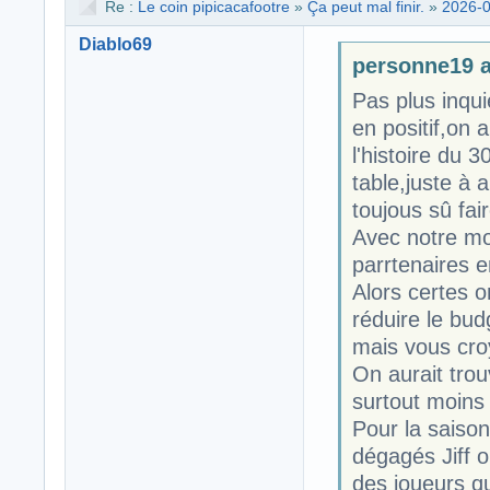
Re :
Le coin pipicacafootre
»
Ça peut mal finir.
»
2026-0
Diablo69
personne19 a 
Pas plus inqui
en positif,on
l'histoire du 3
table,juste à 
toujous sû fa
Avec notre mo
parrtenaires e
Alors certes o
réduire le bu
mais vous cro
On aurait trou
surtout moins 
Pour la saison
dégagés Jiff o
des joueurs qui