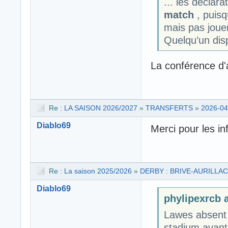
... les déclara
match
, puisq
mais pas jouer
Quelqu’un disp
La conférence d'
Re :
LA SAISON 2026/2027
»
TRANSFERTS
»
2026-04
Diablo69
Merci pour les in
Re :
La saison 2025/2026
»
DERBY : BRIVE-AURILLAC
Diablo69
phylipexrcb a
Lawes absent 
stadium avant 