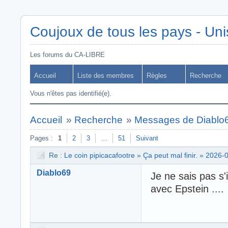
Coujoux de tous les pays - Uni
Les forums du CA-LIBRE
Accueil
Liste des membres
Règles
Recherche
Vous n'êtes pas identifié(e).
Accueil
»
Recherche
»
Messages de Diablo
Pages :
1
2
3
…
51
Suivant
Re :
Le coin pipicacafootre
»
Ça peut mal finir.
»
2026-0
Diablo69
Je ne sais pas s'i
avec Epstein ....