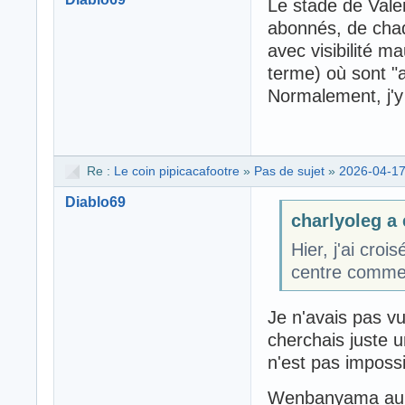
Le stade de Vale
abonnés, de chaq
avec visibilité m
terme) où sont "ac
Normalement, j'y
Re :
Le coin pipicacafootre
»
Pas de sujet
»
2026-04-17
Diablo69
charlyoleg a é
Hier, j'ai cr
centre commer
Je n'avais pas vu
cherchais juste un
n'est pas impossi
Wenbanyama aurai