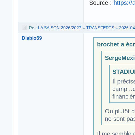
Source :
https://
Re :
LA SAISON 2026/2027
»
TRANSFERTS
»
2026-04
Diablo69
brochet a écri
SergeMexic
STADIUM
Il préci
camp...d
financiè
Ou plutôt d
ne sont pas
Il me semble qu