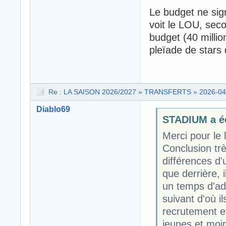
Le budget ne sig
voit le LOU, sec
budget (40 millio
pleïade de stars q
Re :
LA SAISON 2026/2027
»
TRANSFERTS
»
2026-04
Diablo69
STADIUM a éc
Merci pour le l
Conclusion trè
différences d'
que derrière, 
un temps d'ad
suivant d'où i
recrutement et
jeunes et moin