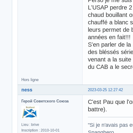
Perso je me suis 
L'USAP perdre 2 
chaud bouillant 
chauffé a blanc 
leurs permet de b
années en fait!!!
S'en parler de l
des bléssés série
venant a la suite
du CAB a le secre
Hors ligne
ness
2023-03-25 12:27:42
C'est Pau que l'on
Герой Советского Союза
battre).
"Si je n'avais pas 
Lieu : brive
Inscription : 2010-10-01
Spanghero .