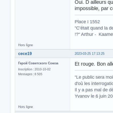
Oui. D ailleurs 
impossible, par c
Place I 1552
"C’était quand la d
!?" Arthur - Kaamel
Hors ligne
cece19
2023-03-25 17:13:25
Et rouge. Bon alle
Герой Советского Союза
Inscription : 2010-10-02
Messages : 8 505
"Le public sera mo
d'où les interrogat
Il y a pas mal de d
Yvanov le 6 juin 2
Hors ligne