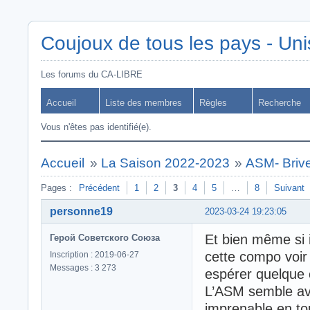
Coujoux de tous les pays - Uni
Les forums du CA-LIBRE
Accueil
Liste des membres
Règles
Recherche
Vous n'êtes pas identifié(e).
Accueil
»
La Saison 2022-2023
»
ASM- Briv
Pages :
Précédent
1
2
3
4
5
…
8
Suivant
personne19
2023-03-24 19:23:05
Et bien même si 
Герой Советского Союза
cette compo voir
Inscription : 2019-06-27
Messages : 3 273
espérer quelque 
L’ASM semble avo
imprenable en to