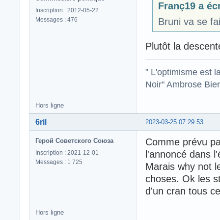
Franç19 a écr
Inscription : 2012-05-22
Messages : 476
Bruni va se fa
Plutôt la descen
" L'optimisme est l
Noir" Ambrose Bier
Hors ligne
6ril
2023-03-25 07:29:53
Comme prévu pas
Герой Советского Союза
l'annoncé dans l'
Inscription : 2021-12-01
Messages : 1 725
Marais why not l
choses. Ok les sta
d'un cran tous c
Hors ligne