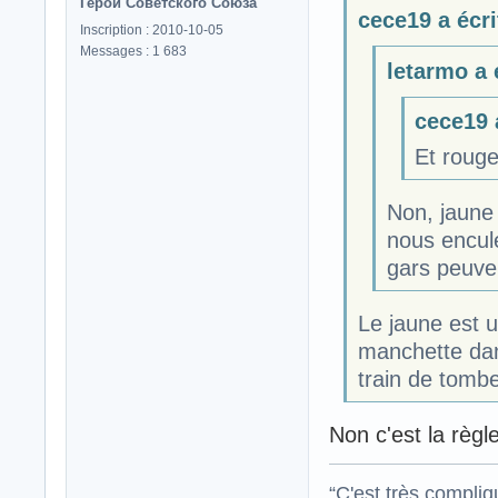
Герой Советского Союза
cece19 a écri
Inscription : 2010-10-05
Messages : 1 683
letarmo a é
cece19 a
Et rouge
Non, jaune
nous encul
gars peuve
Le jaune est u
manchette dan
train de tombe
Non c'est la règle
“C'est très compli