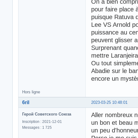
On a bien compri
pour faire place à
puisque Ratuva d
Lee VS Arnold po
puissance au cen
peuvent glisser au
Surprenant quand 
mettre Laranjeira
Ou tout simpleme
Abadie sur le ba
encore un myst
Hors ligne
6ril
2023-03-25 10:48:01
Aller nombreux n
Герой Советского Союза
un bon et beau m
Inscription : 2021-12-01
Messages : 1 725
un peu d'honneur