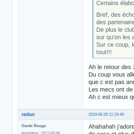
Certains élabo
Bref, des éch
des partenaire
De plus le clu
sur qu'on les a
Sur ce coup, l
tout!!!
Ah le retour des 
Du coup vous all
que c est pas an
Les mecs ont de s
Ah c est mieux qu
redan
2019-06-28 11:19:49
Ahahahah j’adore
Garde Rouge
de casa et plus d
Inscription : 2012-05-06