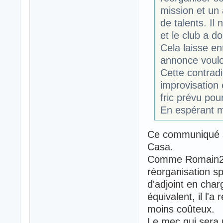
mission et un 
de talents. Il
et le club a d
Cela laisse en
annonce voulo
Cette contradi
improvisation
fric prévu pou
En espérant m
Ce communiqué se
Casa.
Comme Romain23 l
réorganisation s
d'adjoint en char
équivalent, il l'
moins coûteux.
Le mec qui sera 