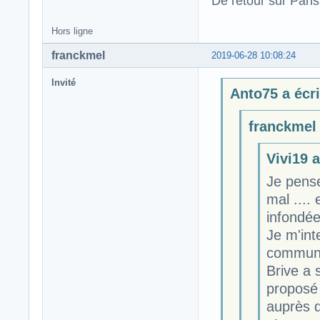
De retour sur Paris
Hors ligne
franckmel
2019-06-28 10:08:24
Invité
Anto75 a écri
franckmel 
Vivi19 a
Je pense
mal ....
infondée
Je m'int
communiq
Brive a 
proposé 
auprès d