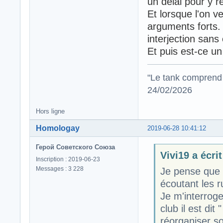
un délai pour y r
Et lorsque l'on v
arguments forts. 
interjection sans
Et puis est-ce un
"Le tank comprend 
24/02/2026
Hors ligne
Homologay
2019-06-28 10:41:12
Герой Советского Союза
Vivi19 a écrit
Inscription : 2019-06-23
Messages : 3 228
Je pense que v
écoutant les r
Je m'interrog
club il est dit
réorganiser so