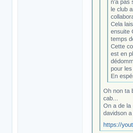
n’a pas 
le club 
collabora
Cela lai
ensuite
temps do
Cette co
est en p
dédomma
pour les
En espé
Oh non ta 
cab...
On a de la 
davidson a 
https://yo