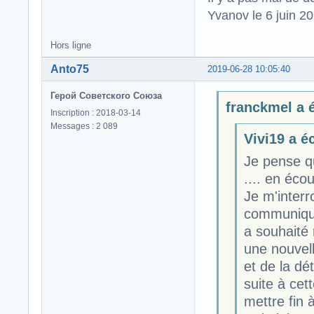
Yvanov le 6 juin 2
Hors ligne
Anto75
2019-06-28 10:05:40
Герой Советского Союза
franckmel a é
Inscription : 2018-03-14
Messages : 2 089
Vivi19 a éc
Je pense qu
.... en éco
Je m'interr
communiqué 
a souhaité 
une nouvell
et de la dé
suite à cet
mettre fin à