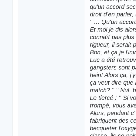
qu'un accord secr
droit d'en parler,
'' ... Qu'un acco
Et moi je dis alo
connaît pas plus 
rigueur, il serait
Bon, et ça je l'in
Luc a été retrou
gangsters sont pa
hein! Alors ça, j'
ça veut dire que 
match? '' '' Nul. bo
Le tiercé : '' Si 
trompé, vous avez
Alors, pendant c' 
fabriquent des c
becqueter l'oxygè
classe, ils se po