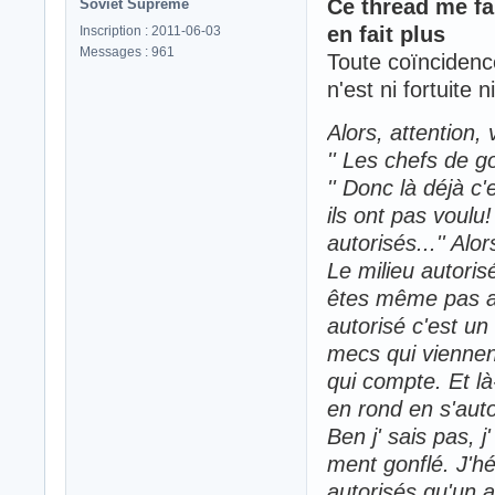
Ce thread me f
Soviet Supreme
en fait plus
Inscription : 2011-06-03
Messages : 961
Toute coïnciden
n'est ni fortuite n
Alors, attention, 
'' Les chefs de 
'' Donc là déjà c'
ils ont pas voulu
autorisés...'' Alor
Le milieu autoris
êtes même pas au
autorisé c'est un 
mecs qui viennent
qui compte. Et l
en rond en s'auto
Ben j' sais pas, j
ment gonflé. J'hés
autorisés qu'un a