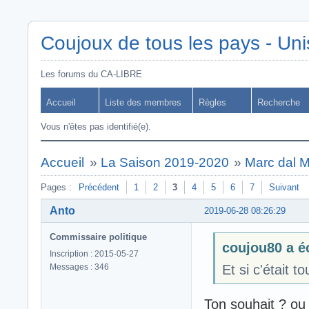
Coujoux de tous les pays - Uni
Les forums du CA-LIBRE
Accueil
Liste des membres
Règles
Recherche
Vous n'êtes pas identifié(e).
Accueil
»
La Saison 2019-2020
»
Marc dal 
Pages :
Précédent
1
2
3
4
5
6
7
Suivant
Anto
2019-06-28 08:26:29
Commissaire politique
coujou80 a éc
Inscription : 2015-05-27
Messages : 346
Et si c'était 
Ton souhait ? ou