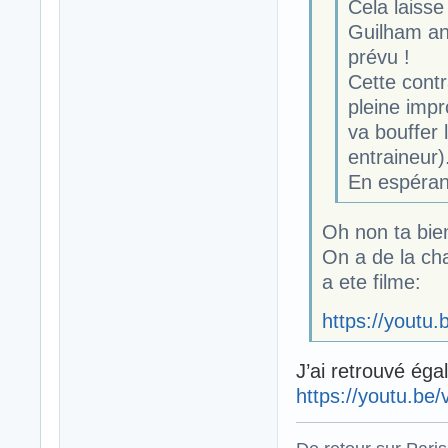
Cela laisse
Guilham an
prévu !
Cette contr
pleine imp
va bouffer 
entraineur)
En espéran
Oh non ta bie
On a de la cha
a ete filme:
https://youtu
J’ai retrouvé ég
https://youtu.b