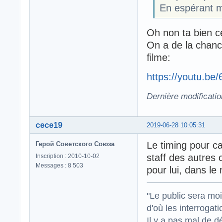
En espérant m
Oh non ta bien c
On a de la chance
filme:
https://youtu.be
Dernière modificati
cece19
2019-06-28 10:05:31
Le timing pour ca
Герой Советского Союза
staff des autres 
Inscription : 2010-10-02
Messages : 8 503
pour lui, dans le
"Le public sera mo
d'où les interrogat
Il y a pas mal de d