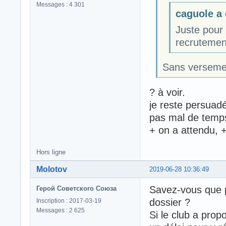
Messages : 4 301
caguole a é
Juste pour 
recrutement
Sans versemen
? à voir.
je reste persuad
pas mal de temp
+ on a attendu, +
Hors ligne
Molotov
2019-06-28 10:36:49
Savez-vous que po
Герой Советского Союза
dossier ?
Inscription : 2017-03-19
Messages : 2 625
Si le club a prop