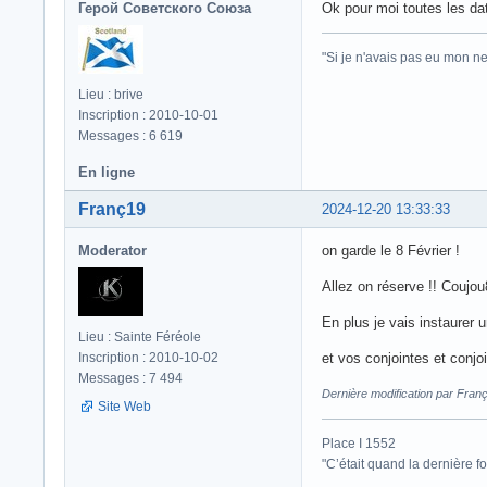
Герой Советского Союза
Ok pour moi toutes les da
"Si je n'avais pas eu mon ne
Lieu : brive
Inscription : 2010-10-01
Messages : 6 619
En ligne
Franç19
2024-12-20 13:33:33
Moderator
on garde le 8 Février !
Allez on réserve !! Coujou
En plus je vais instaurer
Lieu : Sainte Féréole
Inscription : 2010-10-02
et vos conjointes et conjo
Messages : 7 494
Dernière modification par Fran
Site Web
Place I 1552
"C’était quand la dernière fo