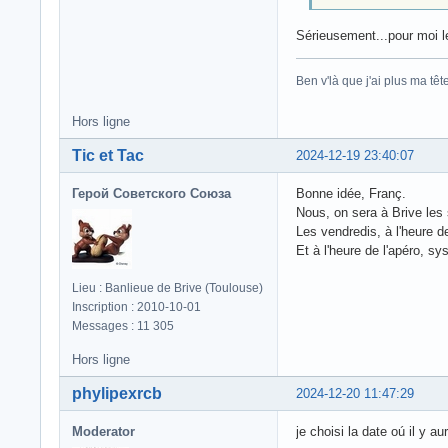
Sérieusement...pour moi le
Ben v'là que j'ai plus ma tête.
Hors ligne
Tic et Tac
2024-12-19 23:40:07
Герой Советского Союза
Bonne idée, Franç.
Nous, on sera à Brive les 
Les vendredis, à l'heure d
Et à l'heure de l'apéro, 
Lieu : Banlieue de Brive (Toulouse)
Inscription : 2010-10-01
Messages : 11 305
Hors ligne
phylipexrcb
2024-12-20 11:47:29
Moderator
je choisi la date oú il y 