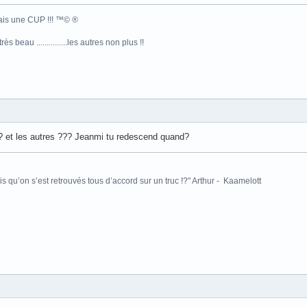
.mais une CUP !!! ™© ®
s beau ...............les autres non plus !!
? et les autres ??? Jeanmi tu redescend quand?
is qu’on s’est retrouvés tous d’accord sur un truc !?" Arthur - Kaamelott