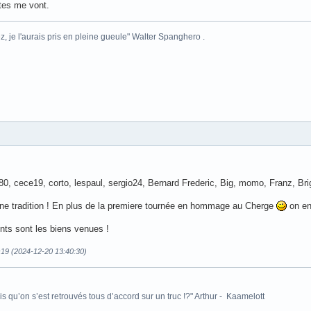
tes me vont.
z, je l'aurais pris en pleine gueule" Walter Spanghero .
80, cece19, corto, lespaul, sergio24, Bernard Frederic, Big, momo, Franz, Briga
 une tradition ! En plus de la premiere tournée en hommage au Cherge
on en 
ints sont les biens venues !
ç19 (2024-12-20 13:40:30)
is qu’on s’est retrouvés tous d’accord sur un truc !?" Arthur - Kaamelott