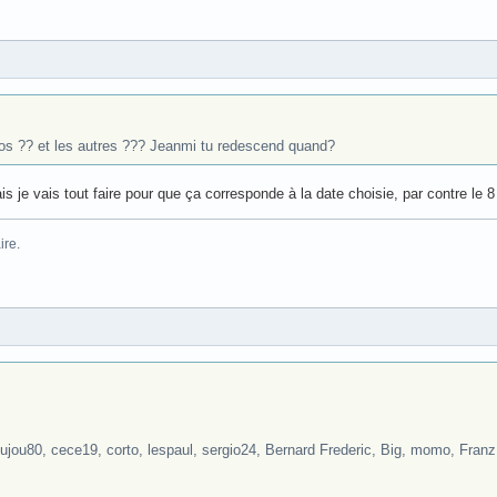
pos ?? et les autres ??? Jeanmi tu redescend quand?
s je vais tout faire pour que ça corresponde à la date choisie, par contre le 8
aire.
!
oujou80, cece19, corto, lespaul, sergio24, Bernard Frederic, Big, momo, Franz,