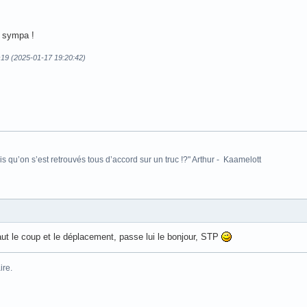
 sympa !
ç19 (2025-01-17 19:20:42)
is qu’on s’est retrouvés tous d’accord sur un truc !?" Arthur - Kaamelott
aut le coup et le déplacement, passe lui le bonjour, STP
aire.