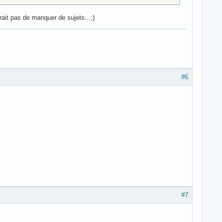
rait pas de manquer de sujets...;)
#6
#7