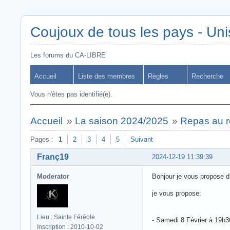
Coujoux de tous les pays - Uni
Les forums du CA-LIBRE
Accueil
Liste des membres
Règles
Recherche
Vous n'êtes pas identifié(e).
Accueil
»
La saison 2024/2025
»
Repas au r
Pages :
1
2
3
4
5
Suivant
Franç19
2024-12-19 11:39:39
Moderator
Bonjour je vous propose d
je vous propose:
Lieu : Sainte Féréole
- Samedi 8 Février à 19h
Inscription : 2010-10-02