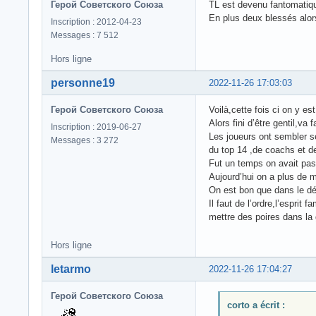
Герой Советского Союза
TL est devenu fantomatiqu
En plus deux blessés alo
Inscription : 2012-04-23
Messages : 7 512
Hors ligne
personne19
2022-11-26 17:03:03
Герой Советского Союза
Voilà,cette fois ci on y es
Alors fini d’être gentil,va
Inscription : 2019-06-27
Les joueurs ont sembler se
Messages : 3 272
du top 14 ,de coachs et de
Fut un temps on avait pas
Aujourd’hui on a plus de m
On est bon que dans le déso
Il faut de l’ordre,l’esprit
mettre des poires dans la g
Hors ligne
letarmo
2022-11-26 17:04:27
Герой Советского Союза
corto a écrit :