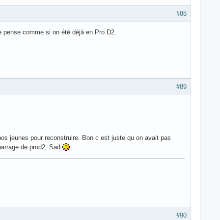
#88
 je pense comme si on été déjà en Pro D2.
#89
 nos jeunes pour reconstruire. Bon c est juste qu on avait pas
s barrage de prod2. Sad
#90