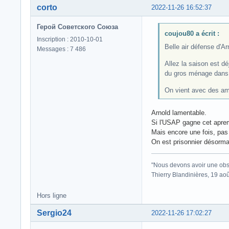
corto
2022-11-26 16:52:37
Герой Советского Союза
coujou80 a écrit :
Inscription : 2010-10-01
Belle air défense d'Arn
Messages : 7 486
Allez la saison est dé
du gros ménage dans 
On vient avec des am
Arnold lamentable.
Si l'USAP gagne cet aprem,
Mais encore une fois, pas 
On est prisonnier désorma
"Nous devons avoir une obse
Thierry Blandinières, 19 ao
Hors ligne
Sergio24
2022-11-26 17:02:27