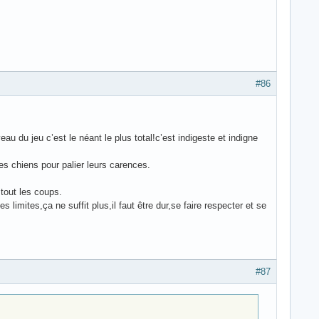
#86
u du jeu c’est le néant le plus total!c’est indigeste et indigne
s chiens pour palier leurs carences.
 tout les coups.
s limites,ça ne suffit plus,il faut être dur,se faire respecter et se
#87