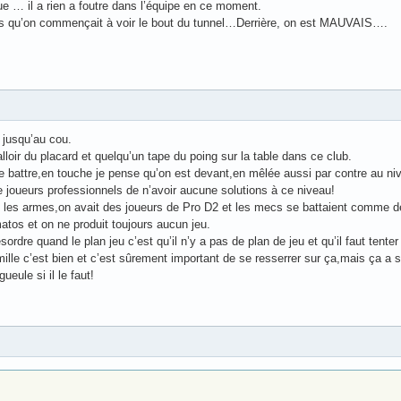
e … il a rien a foutre dans l’équipe en ce moment.
rs qu’on commençait à voir le bout du tunnel…Derrière, on est MAUVAIS….
t jusqu’au cou.
 falloir du placard et quelqu’un tape du poing sur la table dans ce club.
 battre,en touche je pense qu’on est devant,en mêlée aussi par contre au nivea
 joueurs professionnels de n’avoir aucune solutions à ce niveau!
 les armes,on avait des joueurs de Pro D2 et les mecs se battaient comme de
atos et on ne produit toujours aucun jeu.
rdre quand le plan jeu c’est qu’il n’y a pas de plan de jeu et qu’il faut tenter
 famille c’est bien et c’est sûrement important de se resserrer sur ça,mais ça a se
ueule si il le faut!