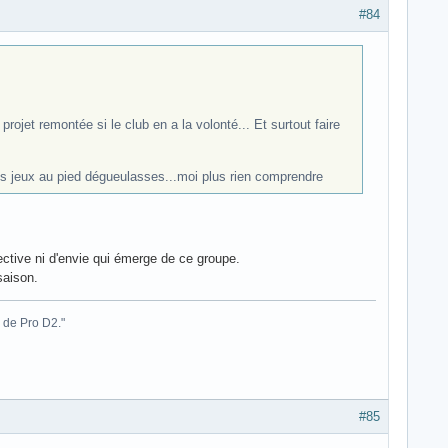
#84
rojet remontée si le club en a la volonté... Et surtout faire
s jeux au pied dégueulasses...moi plus rien comprendre
ective ni d'envie qui émerge de ce groupe.
saison.
 de Pro D2."
#85