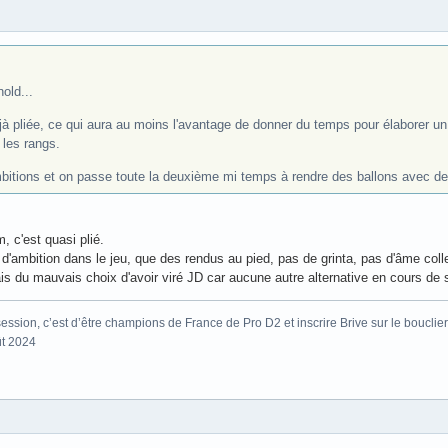
old...
jà pliée, ce qui aura au moins l'avantage de donner du temps pour élaborer un p
les rangs.
bitions et on passe toute la deuxième mi temps à rendre des ballons avec de
 c'est quasi plié.
d'ambition dans le jeu, que des rendus au pied, pas de grinta, pas d'âme coll
is du mauvais choix d'avoir viré JD car aucune autre alternative en cours de 
ssion, c’est d’être champions de France de Pro D2 et inscrire Brive sur le bouclier
ût 2024