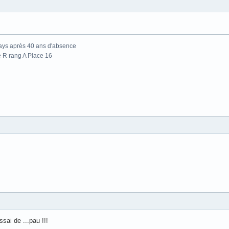
ays après 40 ans d'absence
 R rang A Place 16
sai de ...pau !!!