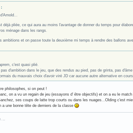
 :
d'Arnold...
st déjà pliée, ce qui aura au moins l'avantage de donner du temps pour élaborer
gros ménage dans les rangs.
s ambitions et on passe toute la deuxième mi temps à rendre des ballons ave
prem, c'est quasi plié.
 pas d'ambition dans le jeu, que des rendus au pied, pas de grinta, pas d'âme 
ormais du mauvais choix d'avoir viré JD car aucune autre alternative en cours
tre philosophes, si on peut !
 banc, on a vu un regain de jeu (essayons d' être objectifs) et on a eu le match
anchez, ses coups de latte trop courts ou dans les nuages...Olding c'est mie
n a une bonne tête de derniers de la classe
 ...