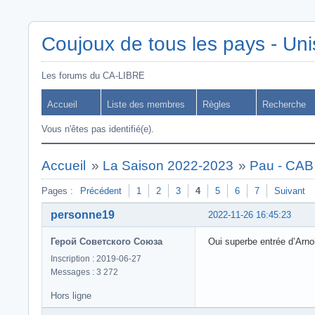
Coujoux de tous les pays - Uni
Les forums du CA-LIBRE
Accueil
Liste des membres
Règles
Recherche
Vous n'êtes pas identifié(e).
Accueil
»
La Saison 2022-2023
»
Pau - CAB
Pages :
Précédent
1
2
3
4
5
6
7
Suivant
personne19
2022-11-26 16:45:23
Герой Советского Союза
Oui superbe entrée d’Arnol
Inscription : 2019-06-27
Messages : 3 272
Hors ligne