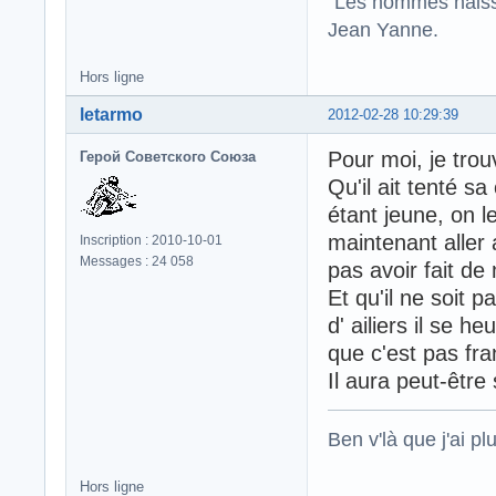
"Les hommes naisse
Jean Yanne.
Hors ligne
letarmo
2012-02-28 10:29:39
Pour moi, je tro
Герой Советского Союза
Qu'il ait tenté s
étant jeune, on le
maintenant aller 
Inscription : 2010-10-01
Messages : 24 058
pas avoir fait de
Et qu'il ne soit p
d' ailiers il se 
que c'est pas fr
Il aura peut-être
Ben v'là que j'ai plu
Hors ligne