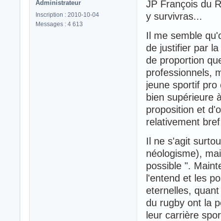
JP François du 
Administrateur
y survivras...
Inscription : 2010-10-04
Messages : 4 613
Il me semble qu'
de justifier par 
de proportion que
professionnels, m
jeune sportif pr
bien supérieure 
proposition et d'
relativement bref
Il ne s'agit surto
néologisme), mais
possible ". Main
l'entend et les po
eternelles, quan
du rugby ont la p
leur carrière spo