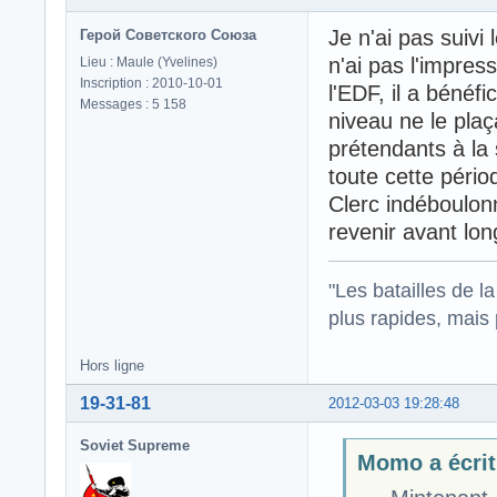
Je n'ai pas suivi
Герой Советского Союза
n'ai pas l'impres
Lieu : Maule (Yvelines)
Inscription : 2010-10-01
l'EDF, il a bénéf
Messages : 5 158
niveau ne le pla
prétendants à la s
toute cette péri
Clerc indéboulonn
revenir avant lo
"Les batailles de l
plus rapides, mais
Hors ligne
19-31-81
2012-03-03 19:28:48
Soviet Supreme
Momo a écrit