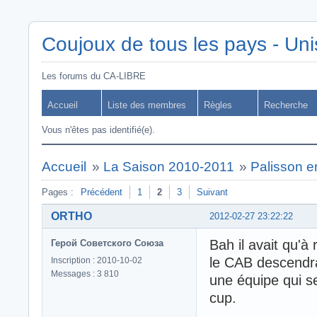
Coujoux de tous les pays - Uni
Les forums du CA-LIBRE
Accueil
Liste des membres
Règles
Recherche
Vous n'êtes pas identifié(e).
Accueil
»
La Saison 2010-2011
»
Palisson 
Pages :
Précédent
1
2
3
Suivant
ORTHO
2012-02-27 23:22:22
Bah il avait qu'à 
Герой Советского Союза
le CAB descendra
Inscription : 2010-10-02
Messages : 3 810
une équipe qui se
cup.