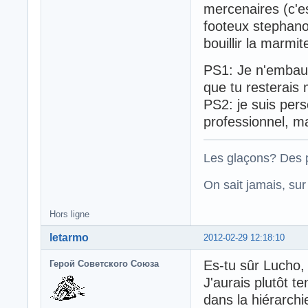
mercenaires (c'e
footeux stephanoi
bouillir la marmit
PS1: Je n'embauc
que tu resterais
PS2: je suis per
professionnel, 
Les glaçons? Des p
On sait jamais, su
Hors ligne
letarmo
2012-02-29 12:18:10
Es-tu sûr Lucho, 
Герой Советского Союза
J'aurais plutôt t
dans la hiérarchi