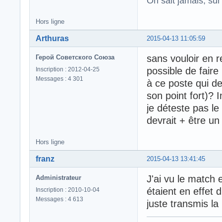
On sait jamais, su
Hors ligne
Arthuras
2015-04-13 11:05:59
sans vouloir en 
Герой Советского Союза
possible de fair
Inscription : 2012-04-25
Messages : 4 301
à ce poste qui de
son point fort)? 
je déteste pas le 
devrait + être u
Hors ligne
franz
2015-04-13 13:41:45
J'ai vu le match e
Administrateur
étaient en effet di
Inscription : 2010-10-04
Messages : 4 613
juste transmis la