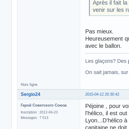
Après il fait l
venir sur les r
Pas mieux.
Heureusement qu'
avec le ballon.
Les glaçons? Des p
On sait jamais, su
Hors ligne
Sergio24
2015-04-12 20:30:42
Péjoine , pour voi
Герой Советского Союза
l'hélico, il est o
Inscription : 2012-04-23
Messages : 7 513
Lyon...D'hélico à
capitaine ne doit 