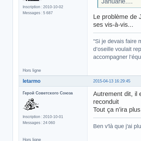
Januarie....
Inscription : 2010-10-02
Messages : 5 687
Le problème de J
ses vis-à-vis...
"Si je devais faire
d’oseille voulait re
accompagner l’équi
Hors ligne
letarmo
2015-04-13 16:29:45
Autrement dit, il
Герой Советского Союза
reconduit
Tout ça n'ira plus 
Inscription : 2010-10-01
Messages : 24 060
Ben v'là que j'ai plu
Hors ligne