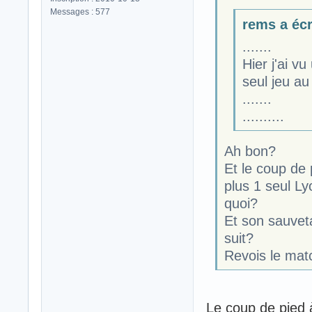
Messages : 577
rems a écri
.......
Hier j'ai v
seul jeu au
.......
..........
Ah bon?
Et le coup de 
plus 1 seul Ly
quoi?
Et son sauveta
suit?
Revois le mat
Le coup de pied à