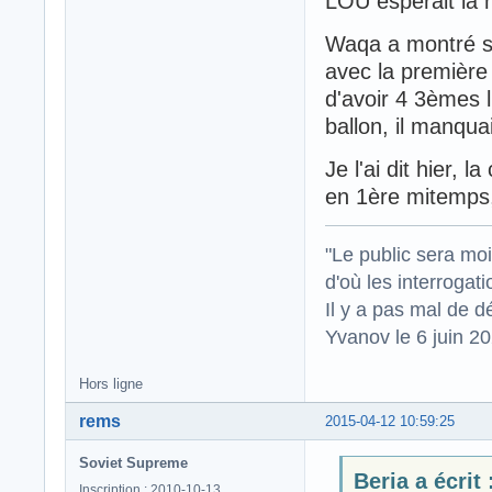
LOU espérait la
Waqa a montré se
avec la première 
d'avoir 4 3èmes l
ballon, il manqua
Je l'ai dit hier, l
en 1ère mitemps, 
"Le public sera mo
d'où les interrogat
Il y a pas mal de d
Yvanov le 6 juin 2
Hors ligne
rems
2015-04-12 10:59:25
Soviet Supreme
Beria a écrit 
Inscription : 2010-10-13