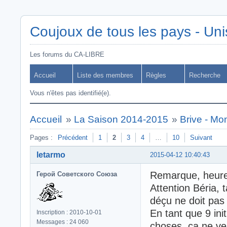
Coujoux de tous les pays - Uni
Les forums du CA-LIBRE
Accueil
Liste des membres
Règles
Recherche
Vous n'êtes pas identifié(e).
Accueil
»
La Saison 2014-2015
»
Brive - Mon
Pages :
Précédent
1
2
3
4
…
10
Suivant
letarmo
2015-04-12 10:40:43
Remarque, heureu
Герой Советского Союза
Attention Béria, 
déçu ne doit pas 
En tant que 9 ini
Inscription : 2010-10-01
Messages : 24 060
choses. ça ne veu