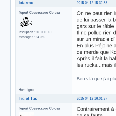
letarmo
2015-04-12 15:32:38
On ne peut rien i
Герой Советского Союза
de lui passer la b
gars sur le râble 
Il ne pollue rien
Inscription : 2010-10-01
Messages : 24 060
sur un miracle d
En plus Péjoine a
de merde que Koya
Après il fait la b
les rucks...mais i
Ben v'là que j'ai plu
Hors ligne
Tic et Tac
2015-04-12 16:01:27
Contrairement à 
Герой Советского Союза
de sa faute...