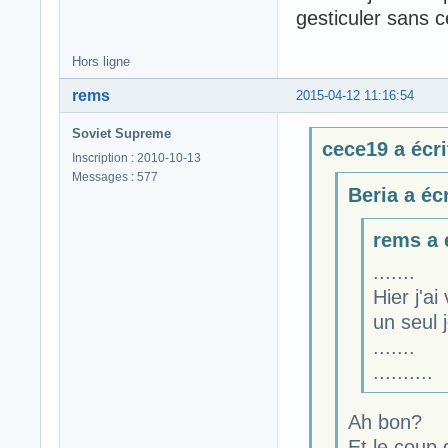
gesticuler sans 
Hors ligne
rems
2015-04-12 11:16:54
Soviet Supreme
cece19 a écri
Inscription : 2010-10-13
Messages : 577
Beria a écr
rems a é
.......
Hier j'a
un seul 
.......
..........
Ah bon?
Et le coup 