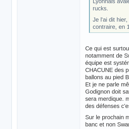
Lyonnais avaie
rucks.
Je l'ai dit hie
contraire, en 
Ce qui est surtou
notamment de Sw
équipe est systé
CHACUNE des pos
ballons au pie
Et je ne parle m
Godignon doit sav
sera merdique. ma
des défenses c'es
Sur le prochain m
banc et non Swane