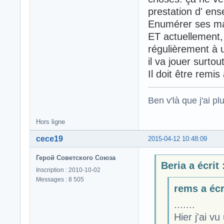
prestation d' ens
Enumérer ses mauv
ET actuellement,
régulièrement à 
il va jouer surtou
Il doit être remis
Ben v'là que j'ai plu
Hors ligne
cece19
2015-04-12 10:48:09
Герой Советского Союза
Beria a écrit 
Inscription : 2010-10-02
Messages : 8 505
rems a écri
.......
Hier j'ai v