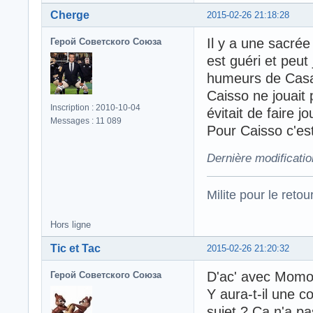
Cherge
2015-02-26 21:18:28
Il y a une sacrée
Герой Советского Союза
est guéri et peut
humeurs de Casad
Caisso ne jouait 
Inscription : 2010-10-04
évitait de faire j
Messages : 11 089
Pour Caisso c'es
Dernière modificati
Milite pour le reto
Hors ligne
Tic et Tac
2015-02-26 21:20:32
D'ac' avec Momo
Герой Советского Союза
Y aura-t-il une c
sujet ? Ça n'a pa