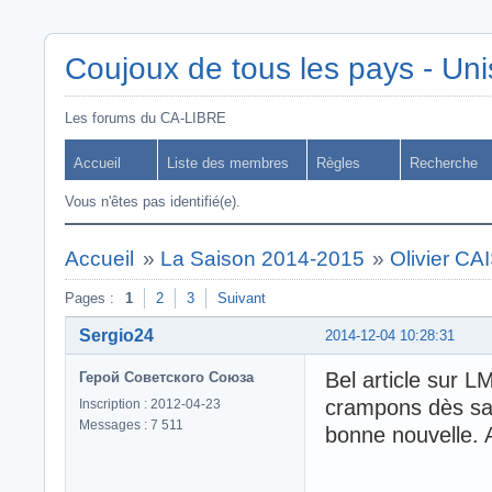
Coujoux de tous les pays - Uni
Les forums du CA-LIBRE
Accueil
Liste des membres
Règles
Recherche
Vous n'êtes pas identifié(e).
Accueil
»
La Saison 2014-2015
»
Olivier C
Pages :
1
2
3
Suivant
Sergio24
2014-12-04 10:28:31
Bel article sur L
Герой Советского Союза
crampons dès sam
Inscription : 2012-04-23
Messages : 7 511
bonne nouvelle. Al