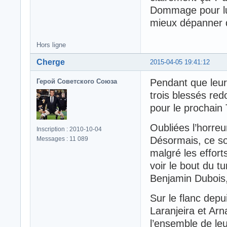
Dommage pour lui
mieux dépanner
Hors ligne
Cherge
2015-04-05 19:41:12
Pendant que leurs 
Герой Советского Союза
trois blessés red
pour le prochain
Oubliées l’horreu
Inscription : 2010-10-04
Désormais, ce son
Messages : 11 089
malgré les efforts
voir le bout du t
Benjamin Dubois,
Sur le flanc dep
Laranjeira et Ar
l’ensemble de leu