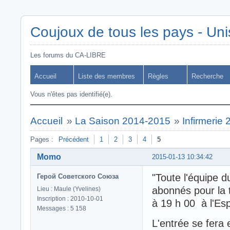
Coujoux de tous les pays - Uni
Les forums du CA-LIBRE
Accueil
Liste des membres
Règles
Recherche
Vous n'êtes pas identifié(e).
Accueil
»
La Saison 2014-2015
»
Infirmerie
Pages :
Précédent
1
2
3
4
5
Momo
2015-01-13 10:34:42
"Toute l'équipe d
Герой Советского Союза
abonnés pour la 
Lieu : Maule (Yvelines)
Inscription : 2010-10-01
à 19 h 00 à l'Es
Messages : 5 158
L'entrée se fera 