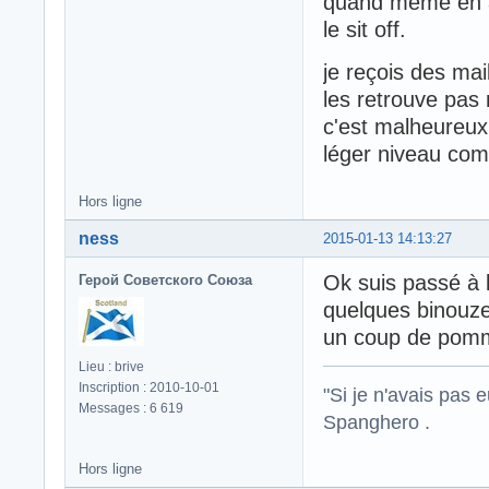
quand même en ay
le sit off.
je reçois des mai
les retrouve pas 
c'est malheureux
léger niveau com
Hors ligne
ness
2015-01-13 14:13:27
Ok suis passé à l
Герой Советского Союза
quelques binouzes
un coup de po
Lieu : brive
Inscription : 2010-10-01
"Si je n'avais pas 
Messages : 6 619
Spanghero .
Hors ligne