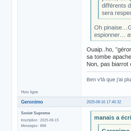
différents 
sera respec
Oh pinaise…Ge
espionner… a
Ouaip..ho, "géroni
sa tombe apach
Non, pas biarro
Ben v'là que j'ai plu
Hors ligne
Geronimo
2025-09-16 17:40:32
Soviet Supreme
manais a écri
Inscription : 2025-09-15
Messages : 888
Geronimo a