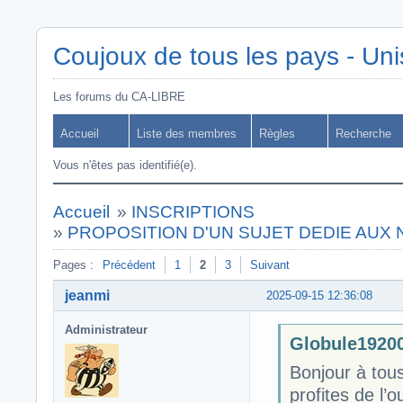
Coujoux de tous les pays - Uni
Les forums du CA-LIBRE
Accueil
Liste des membres
Règles
Recherche
Vous n'êtes pas identifié(e).
Accueil
»
INSCRIPTIONS
»
PROPOSITION D'UN SUJET DEDIE AUX
Pages :
Précédent
1
2
3
Suivant
jeanmi
2025-09-15 12:36:08
Administrateur
Globule19200 
Bonjour à tou
profites de l