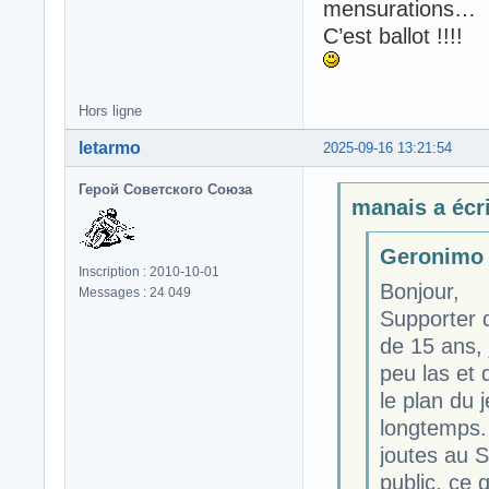
mensurations…
C’est ballot !!!!
Hors ligne
letarmo
2025-09-16 13:21:54
Герой Советского Союза
manais a écri
Geronimo a
Inscription : 2010-10-01
Bonjour,
Messages : 24 049
Supporter d
de 15 ans, 
peu las et 
le plan du 
longtemps. 
joutes au S
public, ce 