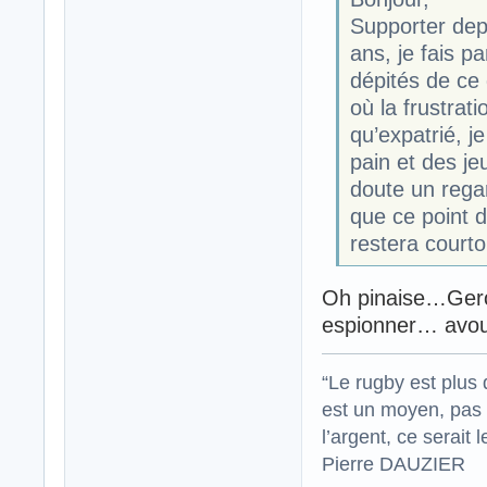
Supporter depu
ans, je fais p
dépités de ce 
où la frustrat
qu’expatrié, j
pain et des je
doute un regar
que ce point d
restera courto
Oh pinaise…Gero
espionner… avou
“Le rugby est plus 
est un moyen, pas 
l’argent, ce serait l
Pierre DAUZIER