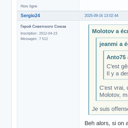
Hors ligne
Sergio24
2025-09-16 13:02:44
Герой Советского Союза
Molotov a écr
Inscription : 2012-04-23
Messages : 7 512
jeanmi a éc
Anto75 a
C’est g
Il y a d
C'est vrai
Molotov, m
Je suis offens
Beh alors, si on 