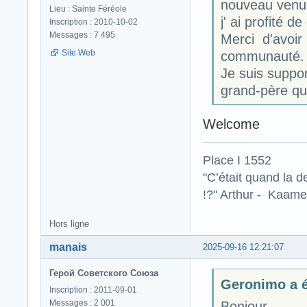
nouveau venu 
Lieu : Sainte Féréole
j' ai profité 
Inscription : 2010-10-02
Messages : 7 495
Merci d'avoir 
Site Web
communauté.
Je suis suppo
grand-père qui
Welcome
Place I 1552
"C’était quand la d
!?" Arthur - Kaamel
Hors ligne
manais
2025-09-16 12:21:07
Герой Советского Союза
Geronimo a éc
Inscription : 2011-09-01
Messages : 2 001
Bonjour,