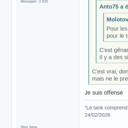
Messages : 2 625
Anto75 a éc
Molotov 
Pour les
pour le 
C’est gên
Il y a des 
C'est vrai, d
mais ne le pr
Je suis offensé
"Le tank comprend 
24/02/2026
Hors ligne