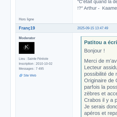
"C’était quand la d
!?" Arthur - Kaamel
Hors ligne
Franç19
2025-09-15 13:47:49
Moderator
Patitou a écri
Bonjour !
Lieu : Sainte Féréole
Merci de m'av
Inscription : 2010-10-02
Lecteur assidu
Messages : 7 495
possibilité de
Site Web
Originaire de 
parfois la pos
zèbres et acce
Crabos il y a
Je serais don
apéros et rep