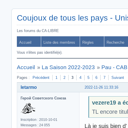
Coujoux de tous les pays - Uni
Les forums du CA-LIBRE
Accueil
Liste des membres
Règles
Recherche
Vous n'êtes pas identifié(e).
Accueil
»
La Saison 2022-2023
»
Pau - CAB
Pages :
Précédent
1
2
3
4
5
6
7
Suivant
letarmo
2022-11-26 11:33:16
Герой Советского Союза
vezere19 a éc
TL encore titu
Inscription : 2010-10-01
Là je suis bien d
Messages : 24 055