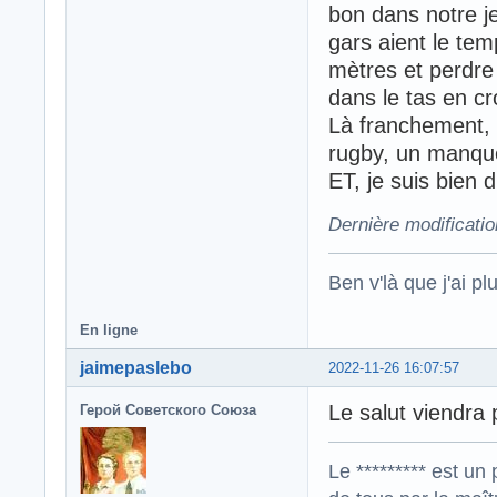
bon dans notre je
gars aient le te
mètres et perdre 
dans le tas en cr
Là franchement, 
rugby, un manque
ET, je suis bien 
Dernière modificatio
Ben v'là que j'ai plu
En ligne
jaimepaslebo
2022-11-26 16:07:57
Le salut viendra
Герой Советского Союза
Le ********* est un 