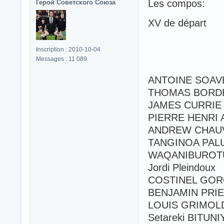
Les compos:
Герой Советского Союза
XV de départ
Inscription : 2010-10-04
Messages : 11 089
ANTOINE SOAV
THOMAS BORD
JAMES CURRI
PIERRE HENRI
ANDREW CHAU
TANGINOA PA
WAQANIBUROT
Jordi Pleindo
COSTINEL GOR
BENJAMIN PRI
LOUIS GRIMO
Setareki BITU