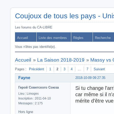
Coujoux de tous les pays - Uni
Les forums du CA-LIBRE
Accueil
Liste des membres
Règles
Recherche
Vous n'êtes pas identifié(e).
Accueil
»
La Saison 2018-2019
»
Massy vs
Pages :
Précédent
1
2
3
4
…
7
Suivant
Fayne
2018-10-09 09:27:35
Si tu change l'ar
Герой Советского Союза
car même si il n'
Lieu : Limoges
Inscription : 2011-04-10
mérite d'être vue
Messages : 2 175
Hors ligne