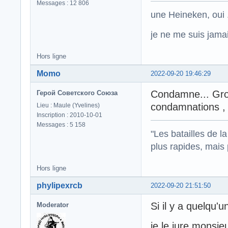
Messages : 12 806
une Heineken, oui .
je ne me suis jamais
Hors ligne
Momo
2022-09-20 19:46:29
Condamne... Grote
Герой Советского Союза
condamnations ,
Lieu : Maule (Yvelines)
Inscription : 2010-10-01
Messages : 5 158
"Les batailles de l
plus rapides, mais
Hors ligne
phylipexrcb
2022-09-20 21:51:50
Si il y a quelqu'
Moderator
je le jure monsi