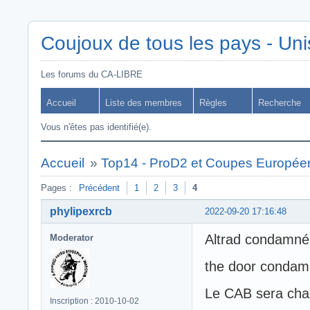
Coujoux de tous les pays - Uni
Les forums du CA-LIBRE
Accueil
Liste des membres
Règles
Recherche
Vous n'êtes pas identifié(e).
Accueil
»
Top14 - ProD2 et Coupes Europée
Pages :
Précédent
1
2
3
4
phylipexrcb
2022-09-20 17:16:48
Altrad condamné
Moderator
the door conda
Le CAB sera cham
Inscription : 2010-10-02