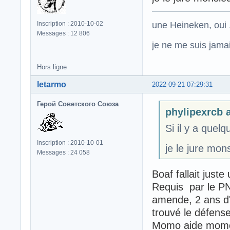
une Heineken, oui .
Inscription : 2010-10-02
Messages : 12 806
je ne me suis jamais
Hors ligne
letarmo
2022-09-21 07:29:31
Герой Советского Союза
phylipexrcb a
Si il y a quel
Inscription : 2010-10-01
je le jure mo
Messages : 24 058
Boaf fallait juste
Requis par le PNF
amende, 2 ans d' 
trouvé le défense
Momo aide momoh