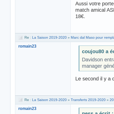
Aussi votre port
match amical ASM
18€.
Re :
La Saison 2019-2020
»
Marc dal Maso pour rempl
romain23
coujou80 a éc
Davidson entr
manager génér
Le second il y a 
Re :
La Saison 2019-2020
»
Transferts 2019-2020
»
20
romain23
ness a écrit :