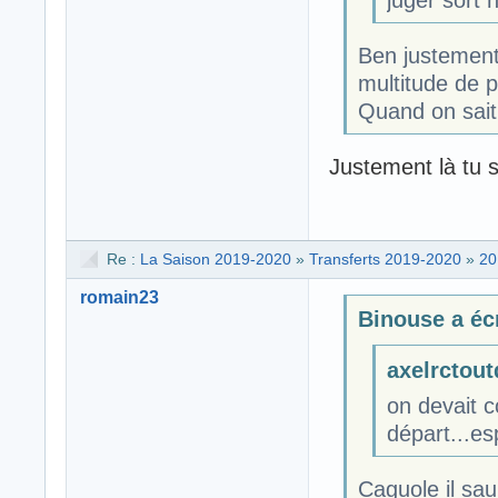
juger sort 
Ben justement 
multitude de 
Quand on sait 
Justement là tu s
Re :
La Saison 2019-2020
»
Transferts 2019-2020
»
20
romain23
Binouse a écr
axelrctoutd
on devait 
départ...es
Caguole il sa