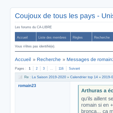
Coujoux de tous les pays - Uni
Les forums du CA-LIBRE
Accueil
Liste des membres
Règles
Recherche
Vous n'êtes pas identifié(e).
Accueil
»
Recherche
»
Messages de romain
Pages :
1
2
3
…
116
Suivant
Re :
La Saison 2019-2020
»
Calendrier top 14
»
2019-0
romain23
Arthuras a écr
qu'ils aillent se
romain si en +
bronca... ça m