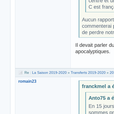
centre et u
C est franç
Aucun rapport
commenterai p
de perdre not
Il devait parler 
apocalyptiques.
Re :
La Saison 2019-2020
»
Transferts 2019-2020
»
20
romain23
franckmel a é
Anto75 a éc
En 15 jour
sommes prê