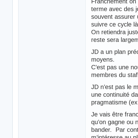
Franchement on s
terme avec des 
souvent assurer u
suivre ce cycle là
On retiendra jus
reste sera largem
JD a un plan préc
moyens.
C’est pas une nou
membres du staff 
JD n’est pas le 
une continuité da
pragmatisme (ex: 
Je vais être fran
qu’on gagne ou n
bander. Par cont
m’intéresse au pl