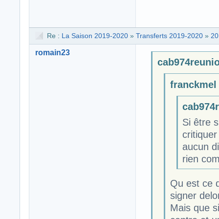
Re :
La Saison 2019-2020
»
Transferts 2019-2020
»
20
romain23
cab974reunion
franckmel 
cab974r
Si être 
critique
aucun di
rien com
Qu est ce q
signer delo
Mais que si