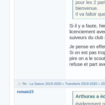
pour les 2 par
bienvenue.
Il va falloir q
Si il y a faute, h
licenciement avec
suiveurs du club 
Je pense en effe
Si on est pas tr
pire on a le scou
refuse et part av
Re :
La Saison 2019-2020
»
Transferts 2019-2020
»
20
romain23
Arthuras a écr
évidemment rom